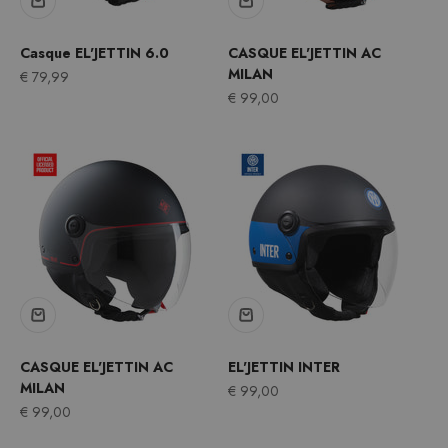
Casque EL'JETTIN 6.0
CASQUE EL'JETTIN AC
MILAN
Prix après remise
€ 79,99
Prix après remise
€ 99,00
CASQUE EL'JETTIN AC
EL'JETTIN INTER
MILAN
Prix après remise
€ 99,00
Prix après remise
€ 99,00