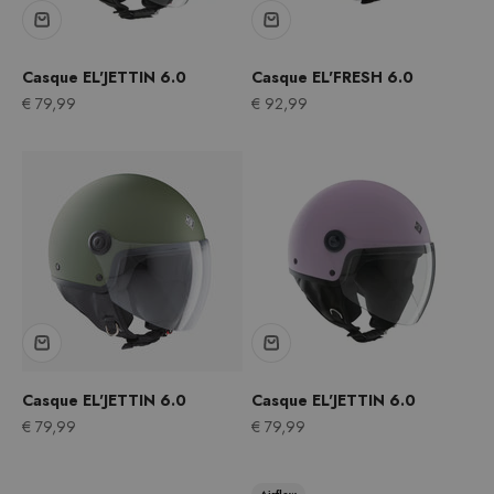
Casque EL'JETTIN 6.0
Casque EL'FRESH 6.0
Prix après remise
Prix après remise
€ 79,99
€ 92,99
Casque EL'JETTIN 6.0
Casque EL'JETTIN 6.0
Prix après remise
Prix après remise
€ 79,99
€ 79,99
Airflow