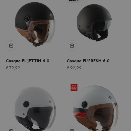
Casque EL'JETTIN 6.0
Casque EL'FRESH 6.0
Prix après remise
Prix après remise
€ 79,99
€ 92,99