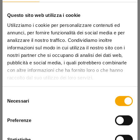
Questo sito web utilizza i cookie
Casque EL'POP
Casque EL'POP
Utilizziamo i cookie per personalizzare contenuti ed
Prix après remise
Prix après remise
€ 89,99
€ 89,99
annunci, per fornire funzionalità dei social media e per
analizzare il nostro traffico. Condividiamo inoltre
Flux d'air
AirFlow
informazioni sul modo in cui utilizza il nostro sito con i
nostri partner che si occupano di analisi dei dati web,
pubblicità e social media, i quali potrebbero combinarle
con altre informazioni che ha fornito loro o che hanno
raccolto dal suo utilizzo dei loro servizi.
Selezione
Necessari
del
consenso
Casque EL'FRESH 6.0
Casque EL'POP
Prix après remise
Prix après remise
€ 92,99
€ 89,99
Preferenze
Airflow
Statistiche