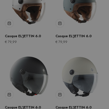
Casque EL'JETTIN 6.0
Casque EL'JETTIN 6.0
Prix après remise
Prix après remise
€ 79,99
€ 79,99
Casque EL'JETTIN 6.0
Offrir une Gift Card
Casque EL'JETTIN 6.0