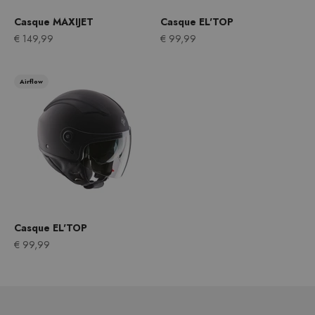
Casque MAXIJET
Casque EL'TOP
Prix après remise
Prix après remise
€ 149,99
€ 99,99
Airflow
Casque EL'TOP
Prix après remise
€ 99,99