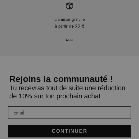
Livraison gratuite
à partir de 99 €
Aller à l'article 1
Aller à l'article 2
Aller à l'article 3
Aller à l'article 4
Rejoins la communauté !
Tu recevras tout de suite une réduction
de 10% sur ton prochain achat
Email
CONTINUER