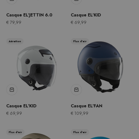
Casque EL'JETTIN 6.0
Casque EL'KID
Prix après remise
Prix après remise
€ 79,99
€ 69,99
Aération
Flux d’air
Casque EL'KID
Casque EL'FAN
Prix après remise
Prix après remise
€ 69,99
€ 109,99
Flux d'air
Flux d’air