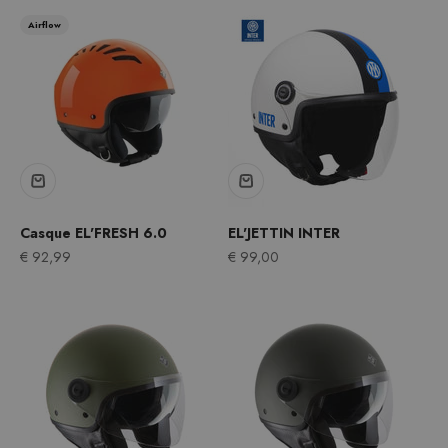
Airflow
Casque EL'FRESH 6.0
EL'JETTIN INTER
Prix après remise
Prix après remise
€ 92,99
€ 99,00