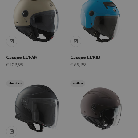
Casque EL'FAN
Casque EL'KID
Prix après remise
Prix après remise
€ 109,99
€ 69,99
Flux d’air
Airflow