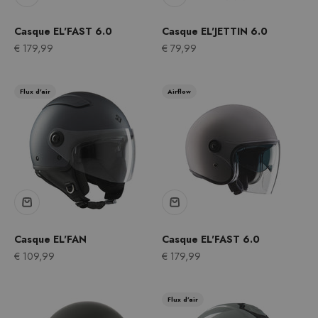
Casque EL'FAST 6.0
Casque EL'JETTIN 6.0
Prix après remise
Prix après remise
€ 179,99
€ 79,99
Flux d'air
Airflow
Casque EL'FAN
Casque EL'FAST 6.0
Prix après remise
Prix après remise
€ 109,99
€ 179,99
Flux d’air