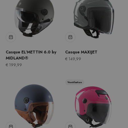
Casque EL'METTIN 6.0 by
Casque MAXIJET
MIDLAND®
Prix après remise
€ 149,99
Prix après remise
€ 199,99
Ventilation